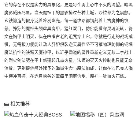
它的存在不仅是实力的具象化，更是每个勇士心中不灭的渴望。暗黑
魔影威压尽显。当天魔神甲的黑影掠过芒种土城，沙粒都为之震颤。
玄铁锻造的假身泛着冷冽幽光，每一道纹路都镌刻着上古魔神的愤
怒。狰狞的魔神头颅盘具肩甲，猩红双目，仿佛能看穿灵魂流转，符
文在胸甲上明灭，似在吟唱古老的诅咒穿上它，你就是行走的战场威
慑，无需拔刀便能让敌人肝胆俱裂逆天属性坚不可摧物理防御的铜墙
魔法抗性的铁臂天魔神甲，以近乎霸道的属性重新定义无敌二字战士
的烈火剑法劈在甲上新建起几点火星，法师的灭天火控制也只能无奈
消散。更别提他额外赋予的海量生命与魔法加成，让你在沙巴克人海
中横冲直撞，在赤月峡谷的毒瘴里闲庭信步，魔神一针血火石炼。
相关推荐